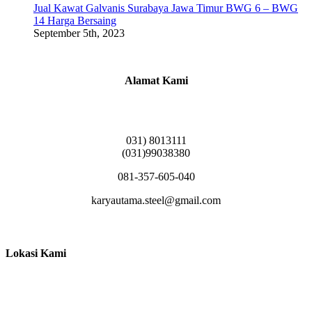
Jual Kawat Galvanis Surabaya Jawa Timur BWG 6 – BWG
14 Harga Bersaing
September 5th, 2023
Alamat Kami
Griya Candramas Blok FA-2, Betro, Pepe,
Kabupaten Sidoarjo, Jawa Timur 61253
031) 8013111
(031)99038380
081-357-605-040
karyautama.steel@gmail.com
Lokasi Kami