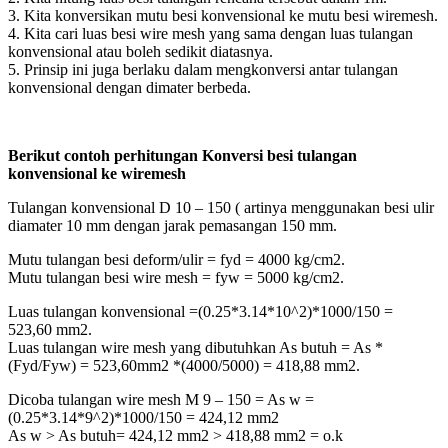
3. Kita konversikan mutu besi konvensional ke mutu besi wiremesh.
4. Kita cari luas besi wire mesh yang sama dengan luas tulangan
konvensional atau boleh sedikit diatasnya.
5. Prinsip ini juga berlaku dalam mengkonversi antar tulangan
konvensional dengan dimater berbeda.
Berikut contoh perhitungan Konversi besi tulangan
konvensional ke wiremesh
Tulangan konvensional D 10 – 150 ( artinya menggunakan besi ulir
diamater 10 mm dengan jarak pemasangan 150 mm.
Mutu tulangan besi deform/ulir = fyd = 4000 kg/cm2.
Mutu tulangan besi wire mesh = fyw = 5000 kg/cm2.
Luas tulangan konvensional =(0.25*3.14*10^2)*1000/150 =
523,60 mm2.
Luas tulangan wire mesh yang dibutuhkan As butuh = As *
(Fyd/Fyw) = 523,60mm2 *(4000/5000) = 418,88 mm2.
Dicoba tulangan wire mesh M 9 – 150 = As w =
(0.25*3.14*9^2)*1000/150 = 424,12 mm2
As w > As butuh= 424,12 mm2 > 418,88 mm2 = o.k