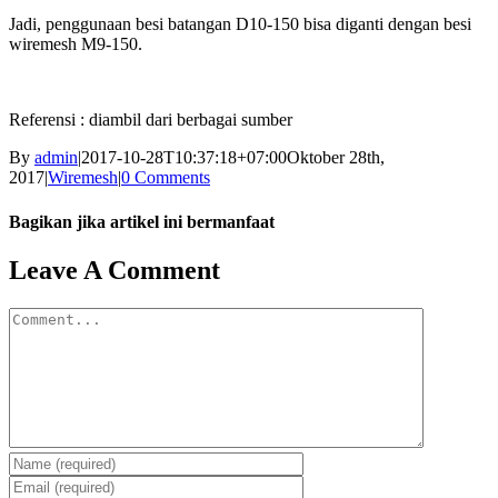
Jadi, penggunaan besi batangan D10-150 bisa diganti dengan besi
wiremesh M9-150.
Referensi : diambil dari berbagai sumber
By
admin
|
2017-10-28T10:37:18+07:00
Oktober 28th,
2017
|
Wiremesh
|
0 Comments
Bagikan jika artikel ini bermanfaat
Facebook
Twitter
Reddit
LinkedIn
WhatsApp
Tumblr
Pinterest
Vk
Email
Leave A Comment
Comment