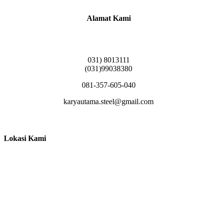
Alamat Kami
Griya Candramas Blok FA-2, Betro, Pepe,
Kabupaten Sidoarjo, Jawa Timur 61253
031) 8013111
(031)99038380
081-357-605-040
karyautama.steel@gmail.com
Lokasi Kami