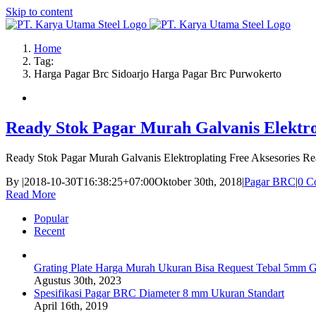
Skip to content
Home
Tag:
Harga Pagar Brc Sidoarjo Harga Pagar Brc Purwokerto
Ready Stok Pagar Murah Galvanis Elektro
Ready Stok Pagar Murah Galvanis Elektroplating Free Aksesories R
By
|
2018-10-30T16:38:25+07:00
Oktober 30th, 2018
|
Pagar BRC
|
0 C
Read More
Popular
Recent
Grating Plate Harga Murah Ukuran Bisa Request Tebal 5mm G
Agustus 30th, 2023
Spesifikasi Pagar BRC Diameter 8 mm Ukuran Standart
April 16th, 2019