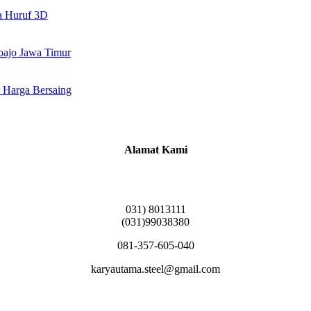
a Huruf 3D
doajo Jawa Timur
 Harga Bersaing
Alamat Kami
Griya Candramas Blok FA-2, Betro, Pepe,
Kabupaten Sidoarjo, Jawa Timur 61253
031) 8013111
(031)99038380
081-357-605-040
karyautama.steel@gmail.com