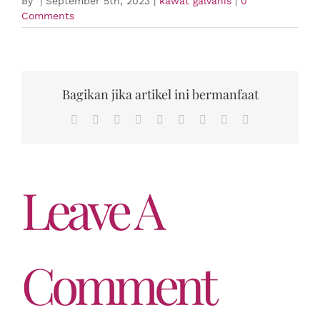
By
|
September 5th, 2023
|
kawat galvanis
|
0
Comments
Bagikan jika artikel ini bermanfaat
Facebook
Twitter
Reddit
LinkedIn
WhatsApp
Tumblr
Pinterest
Vk
Email
Leave A
Comment