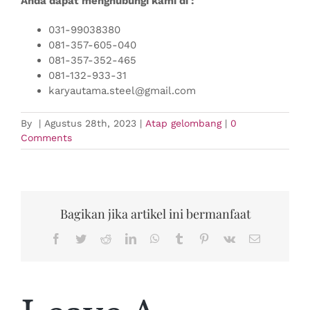
Anda dapat menghubungi kami di :
031-99038380
081-357-605-040
081-357-352-465
081-132-933-31
karyautama.steel@gmail.com
By
|
Agustus 28th, 2023
|
Atap gelombang
|
0
Comments
Bagikan jika artikel ini bermanfaat
Facebook
Twitter
Reddit
LinkedIn
WhatsApp
Tumblr
Pinterest
Vk
Email