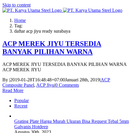
Skip to content
Home
Tag:
daftar acp jiyu ready surabaya
ACP MEREK JIYU TERSEDIA
BANYAK PILIHAN WARNA
ACP MEREK JIYU TERSEDIA BANYAK PILIHAN WARNA
ACP MEREK JIYU
By
|
2019-01-28T16:48:48+07:00
Januari 28th, 2019
|
ACP
Composite Panel
,
ACP Jiyu
|
0 Comments
Read More
Popular
Recent
Grating Plate Harga Murah Ukuran Bisa Request Tebal 5mm
Galvanis Hotdeep
Agustus 30th, 2023