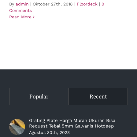
By
admin
|
Oktober 27th, 2018
|
Floordeck
|
0
Comments
Read More
Popular
Recent
Grating Plate Harga Murah Ukuran Bisa
Request Tebal 5mm Galvanis Hotdeep
Agustus 30th, 2023