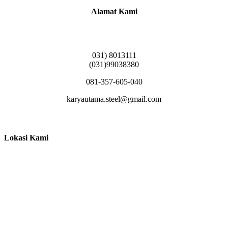
Alamat Kami
Griya Candramas Blok FA-2, Betro, Pepe,
Kabupaten Sidoarjo, Jawa Timur 61253
031) 8013111
(031)99038380
081-357-605-040
karyautama.steel@gmail.com
Lokasi Kami