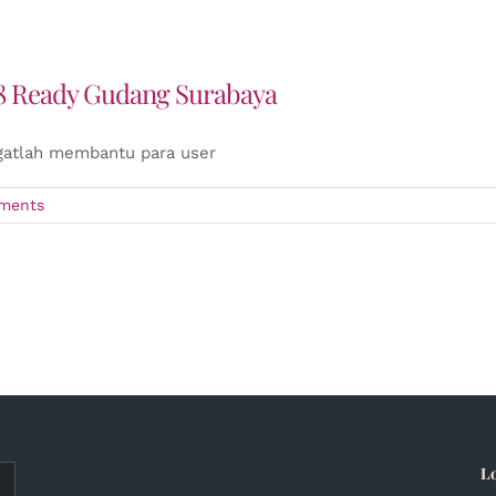
8 Ready Gudang Surabaya
gatlah membantu para user
ments
L