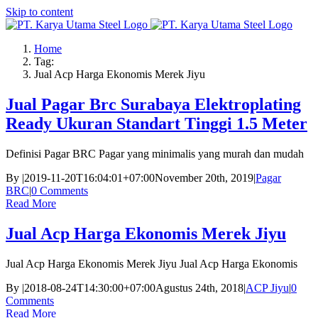
Skip to content
Home
Tag:
Jual Acp Harga Ekonomis Merek Jiyu
Jual Pagar Brc Surabaya Elektroplating
Ready Ukuran Standart Tinggi 1.5 Meter
Definisi Pagar BRC Pagar yang minimalis yang murah dan mudah
By
|
2019-11-20T16:04:01+07:00
November 20th, 2019
|
Pagar
BRC
|
0 Comments
Read More
Jual Acp Harga Ekonomis Merek Jiyu
Jual Acp Harga Ekonomis Merek Jiyu Jual Acp Harga Ekonomis
By
|
2018-08-24T14:30:00+07:00
Agustus 24th, 2018
|
ACP Jiyu
|
0
Comments
Read More