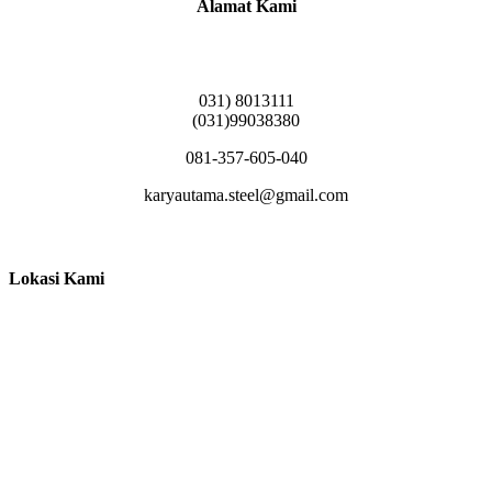
Alamat Kami
Griya Candramas Blok FA-2, Betro, Pepe,
Kabupaten Sidoarjo, Jawa Timur 61253
031) 8013111
(031)99038380
081-357-605-040
karyautama.steel@gmail.com
Lokasi Kami