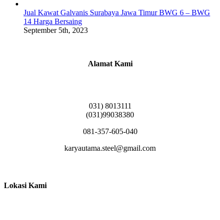
Jual Kawat Galvanis Surabaya Jawa Timur BWG 6 – BWG
14 Harga Bersaing
September 5th, 2023
Alamat Kami
Griya Candramas Blok FA-2, Betro, Pepe,
Kabupaten Sidoarjo, Jawa Timur 61253
031) 8013111
(031)99038380
081-357-605-040
karyautama.steel@gmail.com
Lokasi Kami