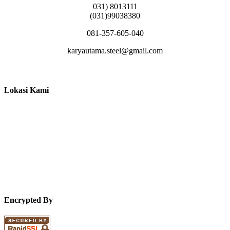
031) 8013111
(031)99038380
081-357-605-040
karyautama.steel@gmail.com
Lokasi Kami
Encrypted By