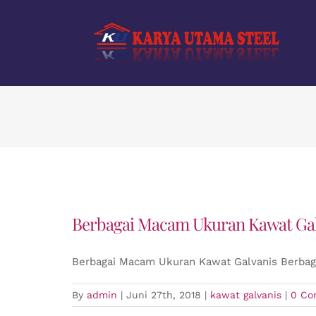
Skip
to
content
Berbagai Macam Ukuran Kawat Gal
Berbagai Macam Ukuran Kawat Galvanis Berbag
By
admin
|
Juni 27th, 2018
|
kawat galvanis
|
0 Co