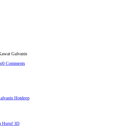
Kawat Galvanis
s
|
0 Comments
alvanis Hotdeep
a Huruf 3D