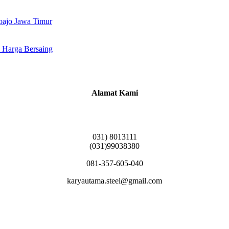
doajo Jawa Timur
 Harga Bersaing
Alamat Kami
Griya Candramas Blok FA-2, Betro, Pepe,
Kabupaten Sidoarjo, Jawa Timur 61253
031) 8013111
(031)99038380
081-357-605-040
karyautama.steel@gmail.com