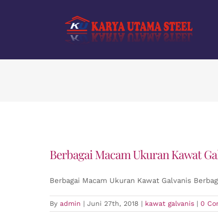
Skip
to
content
Berbagai Macam Ukuran Kawat Gal
Berbagai Macam Ukuran Kawat Galvanis Berbag
By
admin
|
Juni 27th, 2018
|
kawat galvanis
|
0 Co