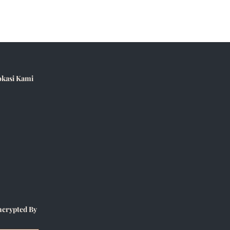
okasi Kami
ncrypted By