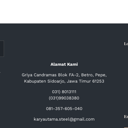
L
Alamat Kami
a
Griya Candramas Blok FA-2, Betro, Pepe,
Kabupaten Sidoarjo, Jawa Timur 61253
031) 8013111
(031)99038380
081-357-605-040
E
karyautama.steel@gmail.com