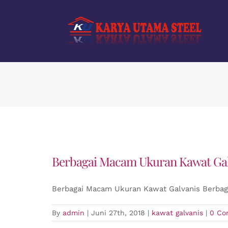
Skip
to
content
Berbagai Macam Ukuran Kawat Gal
Berbagai Macam Ukuran Kawat Galvanis Berbag
By
admin
|
Juni 27th, 2018
|
kawat galvanis
|
0 Co