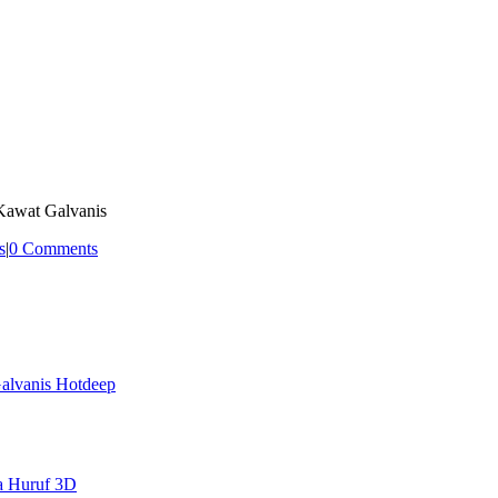
Kawat Galvanis
s
|
0 Comments
alvanis Hotdeep
a Huruf 3D