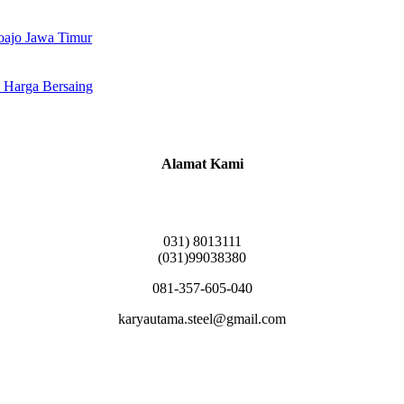
doajo Jawa Timur
 Harga Bersaing
Alamat Kami
Griya Candramas Blok FA-2, Betro, Pepe,
Kabupaten Sidoarjo, Jawa Timur 61253
031) 8013111
(031)99038380
081-357-605-040
karyautama.steel@gmail.com