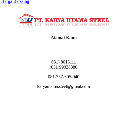
 Harga Bersaing
Alamat Kami
Griya Candramas Blok FA-2, Betro, Pepe,
Kabupaten Sidoarjo, Jawa Timur 61253
031) 8013111
(031)99038380
081-357-605-040
karyautama.steel@gmail.com