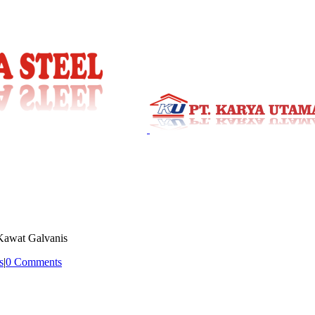
Kawat Galvanis
s
|
0 Comments