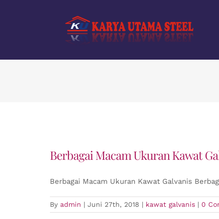
Skip
to
content
Berbagai Macam Ukuran Kawat Gal
Berbagai Macam Ukuran Kawat Galvanis Berbag
By
admin
|
Juni 27th, 2018
|
kawat galvanis
|
0 Co