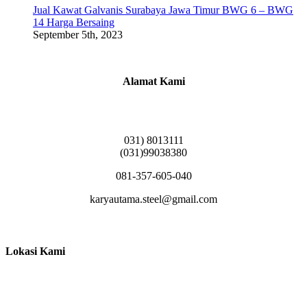
Jual Kawat Galvanis Surabaya Jawa Timur BWG 6 – BWG
14 Harga Bersaing
September 5th, 2023
Alamat Kami
Griya Candramas Blok FA-2, Betro, Pepe,
Kabupaten Sidoarjo, Jawa Timur 61253
031) 8013111
(031)99038380
081-357-605-040
karyautama.steel@gmail.com
Lokasi Kami