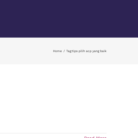
Home
Tag:
tips pilih acp yang baik
Read More