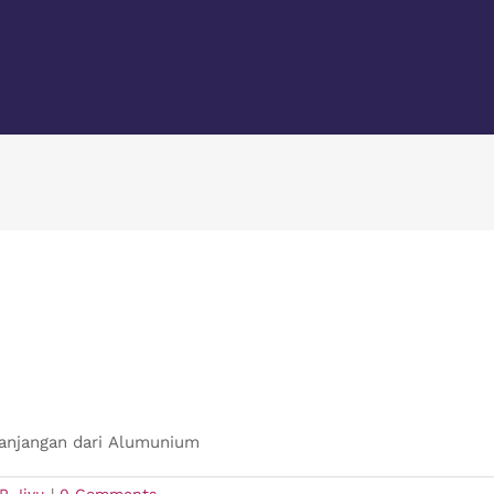
njangan dari Alumunium
P Jiyu
|
0 Comments