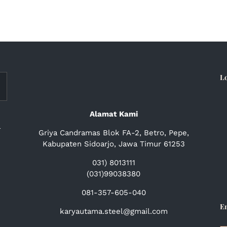
L
Alamat Kami
a
Griya Candramas Blok FA-2, Betro, Pepe,
Kabupaten Sidoarjo, Jawa Timur 61253
031) 8013111
(031)99038380
081-357-605-040
E
karyautama.steel@gmail.com