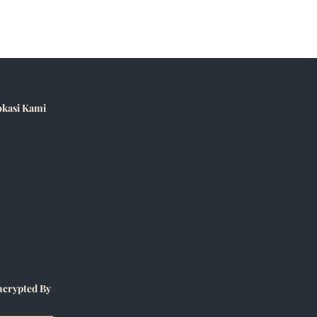
okasi Kami
ncrypted By