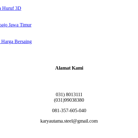
a Huruf 3D
doajo Jawa Timur
 Harga Bersaing
Alamat Kami
Griya Candramas Blok FA-2, Betro, Pepe,
Kabupaten Sidoarjo, Jawa Timur 61253
031) 8013111
(031)99038380
081-357-605-040
karyautama.steel@gmail.com