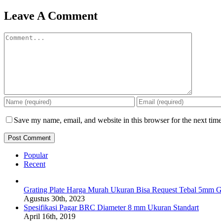
Facebook
Twitter
Reddit
LinkedIn
WhatsApp
Tumblr
Pinterest
Vk
Email
Leave A Comment
Comment
Save my name, email, and website in this browser for the next tim
Popular
Recent
Grating Plate Harga Murah Ukuran Bisa Request Tebal 5mm G
Agustus 30th, 2023
Spesifikasi Pagar BRC Diameter 8 mm Ukuran Standart
April 16th, 2019