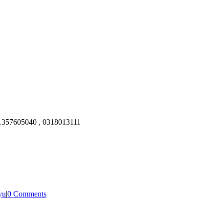
81357605040 , 0318013111
yu
|
0 Comments