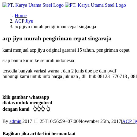
Skip
to
Home
content
ACP Jiyu
acp jiyu murah pengiriman cepat singaraja
acp jiyu murah pengiriman cepat singaraja
kami menjual acp jiyu original garansi 15 tahun, pengiriman cepat
siap bantu kirim ke seluruh indonesia
tersedia banyak variasi warna , dan 2 jenis tipe pe dan pvdf
hubungi kami untuk info harga ,ukuran , dll hub 081231776718 , 0
klik gambar whatsapp
diatas untuk mengobrol
dengan kami 👆👆👆 👆
By
admin
|
2017-11-25T10:56:59+07:00
November 25th, 2017
|
ACP Ji
Bagikan jika artikel ini bermanfaat