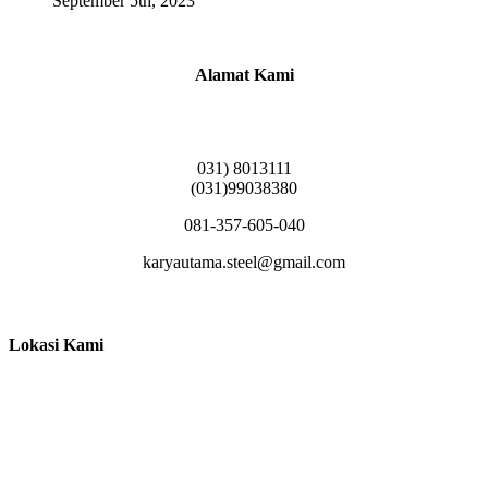
September 5th, 2023
Alamat Kami
Griya Candramas Blok FA-2, Betro, Pepe,
Kabupaten Sidoarjo, Jawa Timur 61253
031) 8013111
(031)99038380
081-357-605-040
karyautama.steel@gmail.com
Lokasi Kami