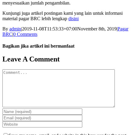
menyesuaikan jumlah pengambilan.
Kunjungi juga artikel postingan kami yang lain untuk informasi
material pagar BRC lebih lengkap
disini
By
admin
|
2019-11-08T11:53:33+07:00
November 8th, 2019
|
Pagar
BRC
|
0 Comments
Bagikan jika artikel ini bermanfaat
Facebook
Twitter
Reddit
LinkedIn
WhatsApp
Tumblr
Pinterest
Vk
Email
Leave A Comment
Comment