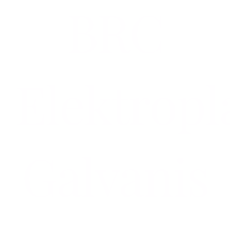
BRC
Elektropl
Galvanis