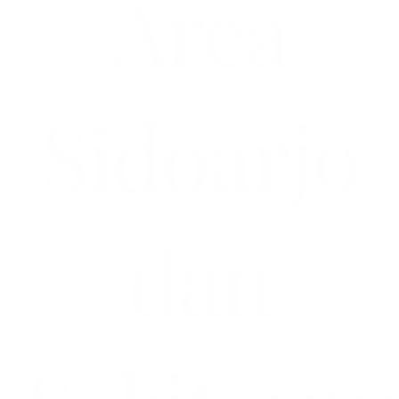
Area
Sidoarjo
dan