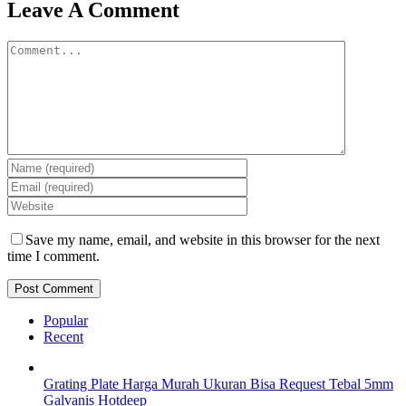
Facebook
Twitter
Reddit
LinkedIn
WhatsApp
Tumblr
Pinterest
Vk
Email
Leave A Comment
Comment
Save my name, email, and website in this browser for the next
time I comment.
Popular
Recent
Grating Plate Harga Murah Ukuran Bisa Request Tebal 5mm
Galvanis Hotdeep