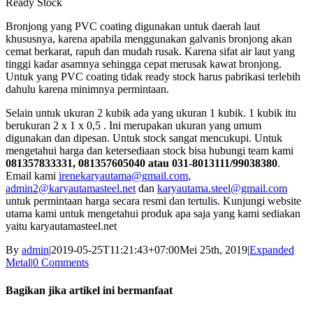
Ready Stock
Bronjong yang PVC coating digunakan untuk daerah laut
khususnya, karena apabila menggunakan galvanis bronjong akan
cemat berkarat, rapuh dan mudah rusak. Karena sifat air laut yang
tinggi kadar asamnya sehingga cepat merusak kawat bronjong.
Untuk yang PVC coating tidak ready stock harus pabrikasi terlebih
dahulu karena minimnya permintaan.
Selain untuk ukuran 2 kubik ada yang ukuran 1 kubik. 1 kubik itu
berukuran 2 x 1 x 0,5 . Ini merupakan ukuran yang umum
digunakan dan dipesan. Untuk stock sangat mencukupi. Untuk
mengetahui harga dan ketersediaan stock bisa hubungi team kami
081357833331, 081357605040 atau 031-8013111/99038380
.
Email kami
irenekaryautama@gmail.com
,
admin2@karyautamasteel.net
dan
karyautama.steel@gmail.com
untuk permintaan harga secara resmi dan tertulis. Kunjungi website
utama kami untuk mengetahui produk apa saja yang kami sediakan
yaitu karyautamasteel.net
By
admin
|
2019-05-25T11:21:43+07:00
Mei 25th, 2019
|
Expanded
Metal
|
0 Comments
Bagikan jika artikel ini bermanfaat