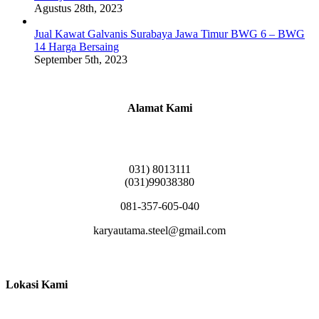
Agustus 28th, 2023
Jual Kawat Galvanis Surabaya Jawa Timur BWG 6 – BWG
14 Harga Bersaing
September 5th, 2023
Alamat Kami
Griya Candramas Blok FA-2, Betro, Pepe,
Kabupaten Sidoarjo, Jawa Timur 61253
031) 8013111
(031)99038380
081-357-605-040
karyautama.steel@gmail.com
Lokasi Kami