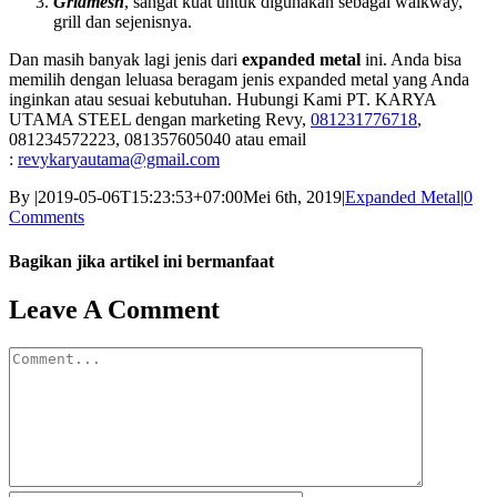
Gridmesh
, sangat kuat untuk digunakan sebagai walkway,
grill dan sejenisnya.
Dan masih banyak lagi jenis dari
expanded metal
ini. Anda bisa
memilih dengan leluasa beragam jenis expanded metal yang Anda
inginkan atau sesuai kebutuhan. Hubungi Kami PT. KARYA
UTAMA STEEL dengan marketing Revy,
081231776718
,
081234572223, 081357605040 atau email
:
revykaryautama@gmail.com
By
|
2019-05-06T15:23:53+07:00
Mei 6th, 2019
|
Expanded Metal
|
0
Comments
Bagikan jika artikel ini bermanfaat
Facebook
Twitter
Reddit
LinkedIn
WhatsApp
Tumblr
Pinterest
Vk
Email
Leave A Comment
Comment