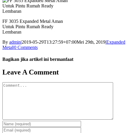
FF 3035 Expanded Metal Aman
Untuk Pintu Rumah Ready
Lembaran
By
admin
|
2019-05-29T13:27:59+07:00
Mei 29th, 2019
|
Expanded
Metal
|
0 Comments
Bagikan jika artikel ini bermanfaat
Facebook
Twitter
Reddit
LinkedIn
WhatsApp
Tumblr
Pinterest
Vk
Email
Leave A Comment
Comment