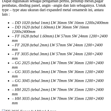
Dapat digunakan sebagai pengaman pertisi, penutup mesin,pagar
pembatas, dinding panel, angin –angin dan lain sebagainya. Untuk
type – type atau ukuran dari expanded metal ornamesh ini, antara
lain :
– DD 1020 (tebal 1mm) LW 36mm SW 16mm 1200x2400mm
– DD 1620 (tebal 1.60mm) LW 36mm SW 16mm
1200x2400mm
– FF 1628 (tebal 1.60mm) LW 57mm SW 24mm 1200×2400
mm
– FF 2028 (tebal 2mm) LW 57mm SW 24mm 1200×2400
mm
– FF 3035 (tebal 3mm) LW 57mm SW 24mm 1200×2400
mm
– GG 2025 (tebal 2mm) LW 70mm SW 36mm 1200×2400
mm
– GG 3035 (tebal 3mm) LW 70mm SW 36mm 1200×2400
mm
– GG 3045 (tebal 3mm) LW 70mm SW 36mm 1200×2400
mm
– HH 2025 (tebal 2mm) LW 70mm SW 35mm 1200×2400
mm
– HH 3035 (tebal 3mm) LW 70mm SW 35mm 1200×2400
mm