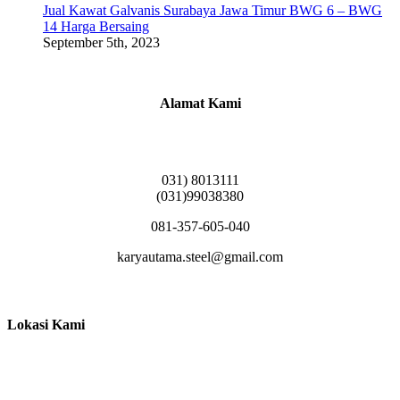
Jual Kawat Galvanis Surabaya Jawa Timur BWG 6 – BWG
14 Harga Bersaing
September 5th, 2023
Alamat Kami
Griya Candramas Blok FA-2, Betro, Pepe,
Kabupaten Sidoarjo, Jawa Timur 61253
031) 8013111
(031)99038380
081-357-605-040
karyautama.steel@gmail.com
Lokasi Kami