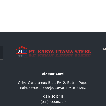
L
a
Alamat Kami
Griya Candramas Blok FA-2, Betro, Pepe,
Kabupaten Sidoarjo, Jawa Timur 61253
031) 8013111
(031)99038380