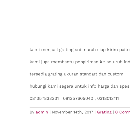
kami menjual grating sni murah siap kirim pait
kami juga membantu pengiriman ke seluruh in
tersedia grating ukuran standart dan custom
hubungi kami segera untuk info harga dan spesi
081357833331 , 081357605040 , 0318013111
By
admin
|
November 14th, 2017
|
Grating
|
0 Com