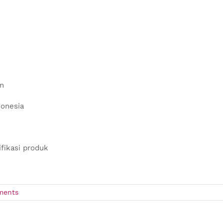
on
donesia
fikasi produk
ments