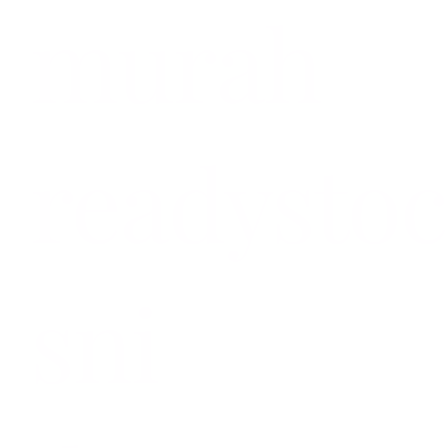
murah
readysto
sni