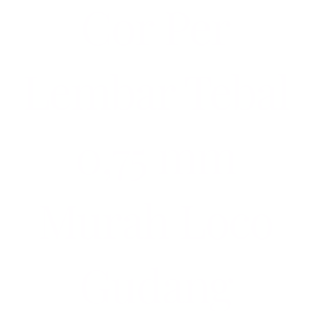
Cor Per
Lembar Tebal
0,75 mm
Murah Loco
Gudang