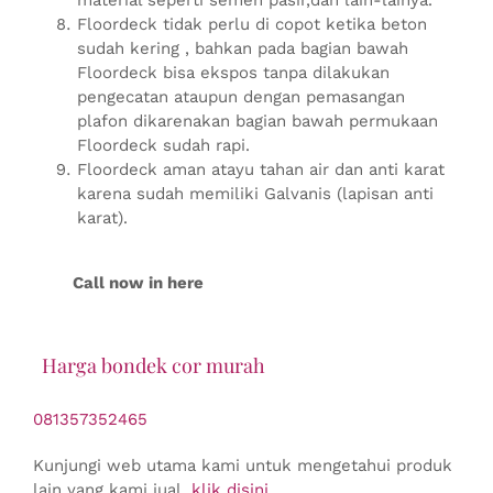
material seperti semen pasir,dan lain-lainya.
Floordeck tidak perlu di copot ketika beton
sudah kering , bahkan pada bagian bawah
Floordeck bisa ekspos tanpa dilakukan
pengecatan ataupun dengan pemasangan
plafon dikarenakan bagian bawah permukaan
Floordeck sudah rapi.
Floordeck aman atayu tahan air dan anti karat
karena sudah memiliki Galvanis (lapisan anti
karat).
Call now in here
Harga bondek cor murah
081357352465
Kunjungi web utama kami untuk mengetahui produk
lain yang kami jual,
klik disini
.