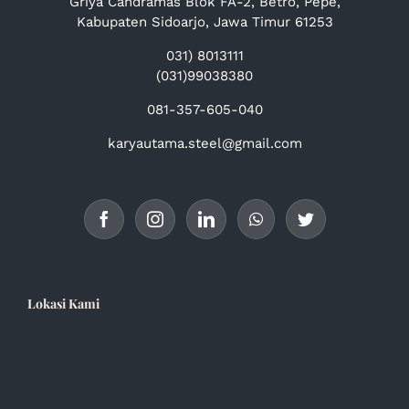
Griya Candramas Blok FA-2, Betro, Pepe,
Kabupaten Sidoarjo, Jawa Timur 61253
031) 8013111
(031)99038380
081-357-605-040
karyautama.steel@gmail.com
Lokasi Kami