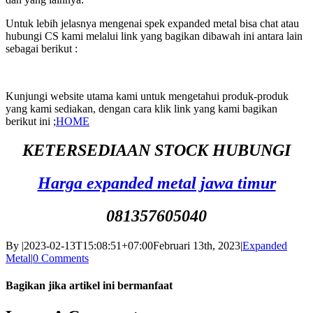
Untuk lebih jelasnya mengenai spek expanded metal bisa chat atau
hubungi CS kami melalui link yang bagikan dibawah ini antara lain
sebagai berikut :
Kunjungi website utama kami untuk mengetahui produk-produk
yang kami sediakan, dengan cara klik link yang kami bagikan
berikut ini ;
HOME
KETERSEDIAAN STOCK HUBUNGI
Harga expanded metal jawa timur
081357605040
By
|
2023-02-13T15:08:51+07:00
Februari 13th, 2023
|
Expanded
Metal
|
0 Comments
Bagikan jika artikel ini bermanfaat
Facebook
Twitter
Reddit
LinkedIn
WhatsApp
Tumblr
Pinterest
Vk
Email