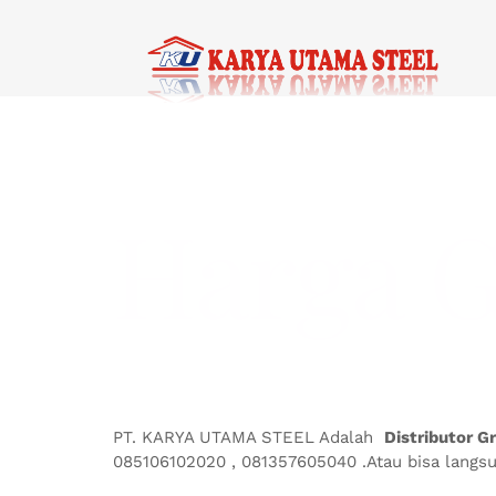
Skip
to
content
Harga G
PT. KARYA UTAMA STEEL Adalah
Distributor G
085106102020 , 081357605040 .Atau bisa langsu