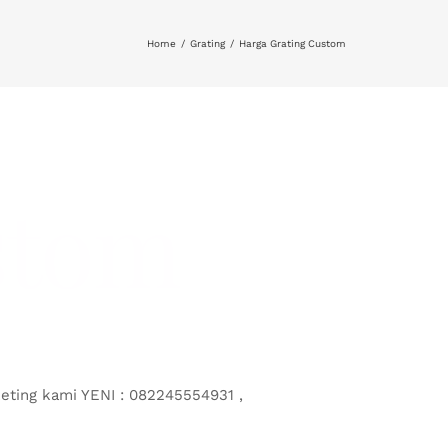
Home
Grating
Harga Grating Custom
stom
eting kami YENI : 082245554931 ,