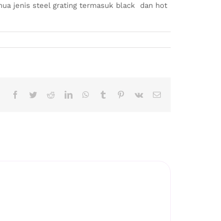
ua jenis steel grating termasuk black dan hot
Facebook
Twitter
Reddit
LinkedIn
WhatsApp
Tumblr
Pinterest
Vk
Email