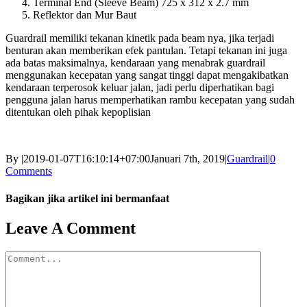
Terminal End (Sleeve Beam) 725 x 312 x 2.7 mm
Reflektor dan Mur Baut
Guardrail memiliki tekanan kinetik pada beam nya, jika terjadi
benturan akan memberikan efek pantulan. Tetapi tekanan ini juga
ada batas maksimalnya, kendaraan yang menabrak guardrail
menggunakan kecepatan yang sangat tinggi dapat mengakibatkan
kendaraan terperosok keluar jalan, jadi perlu diperhatikan bagi
pengguna jalan harus memperhatikan rambu kecepatan yang sudah
ditentukan oleh pihak kepoplisian
By
|
2019-01-07T16:10:14+07:00
Januari 7th, 2019
|
Guardrail
|
0
Comments
Bagikan jika artikel ini bermanfaat
Facebook
Twitter
Reddit
LinkedIn
WhatsApp
Tumblr
Pinterest
Vk
Email
Leave A Comment
Comment