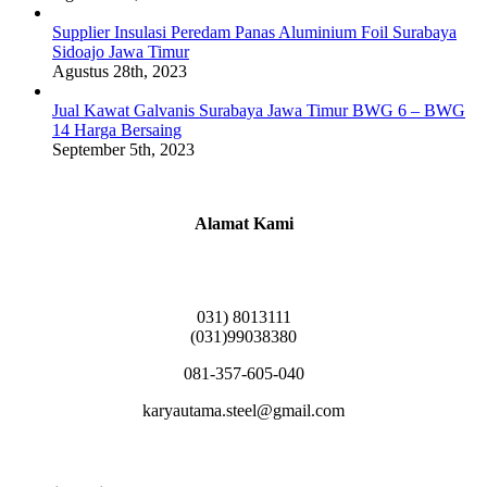
Supplier Insulasi Peredam Panas Aluminium Foil Surabaya
Sidoajo Jawa Timur
Agustus 28th, 2023
Jual Kawat Galvanis Surabaya Jawa Timur BWG 6 – BWG
14 Harga Bersaing
September 5th, 2023
Alamat Kami
Griya Candramas Blok FA-2, Betro, Pepe,
Kabupaten Sidoarjo, Jawa Timur 61253
031) 8013111
(031)99038380
081-357-605-040
karyautama.steel@gmail.com