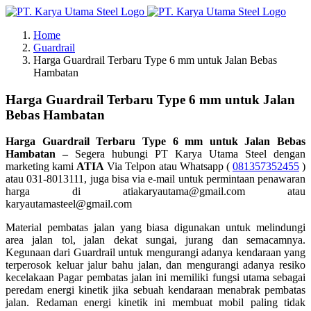
Skip
to
Home
content
Guardrail
Harga Guardrail Terbaru Type 6 mm untuk Jalan Bebas
Hambatan
Harga Guardrail Terbaru Type 6 mm untuk Jalan
Bebas Hambatan
Harga Guardrail Terbaru Type 6 mm untuk Jalan Bebas
Hambatan –
Segera hubungi PT Karya Utama Steel dengan
marketing kami
ATIA
Via Telpon atau Whatsapp (
081357352455
)
atau 031-8013111, juga bisa via e-mail untuk permintaan penawaran
harga di atiakaryautama@gmail.com atau
karyautamasteel@gmail.com
Material pembatas jalan yang biasa digunakan untuk melindungi
area jalan tol, jalan dekat sungai, jurang dan semacamnya.
Kegunaan dari Guardrail untuk mengurangi adanya kendaraan yang
terperosok keluar jalur bahu jalan, dan mengurangi adanya resiko
kecelakaan Pagar pembatas jalan ini memiliki fungsi utama sebagai
peredam energi kinetik jika sebuah kendaraan menabrak pembatas
jalan. Redaman energi kinetik ini membuat mobil paling tidak