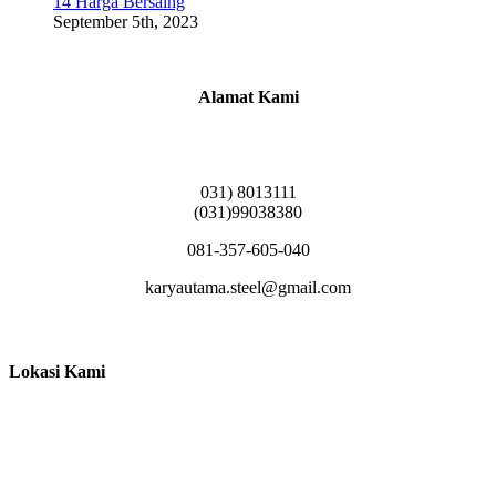
14 Harga Bersaing
September 5th, 2023
Alamat Kami
Griya Candramas Blok FA-2, Betro, Pepe,
Kabupaten Sidoarjo, Jawa Timur 61253
031) 8013111
(031)99038380
081-357-605-040
karyautama.steel@gmail.com
Lokasi Kami