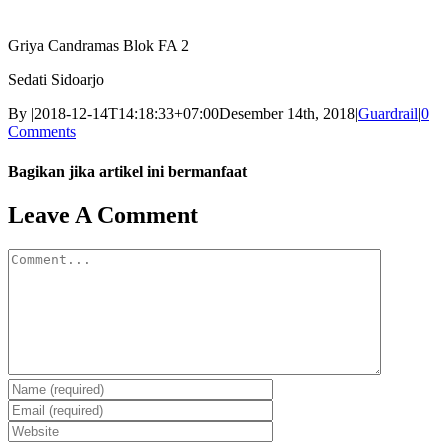
Griya Candramas Blok FA 2
Sedati Sidoarjo
By
|
2018-12-14T14:18:33+07:00
Desember 14th, 2018
|
Guardrail
|
0
Comments
Bagikan jika artikel ini bermanfaat
Facebook
Twitter
Reddit
LinkedIn
WhatsApp
Tumblr
Pinterest
Vk
Email
Leave A Comment
Comment