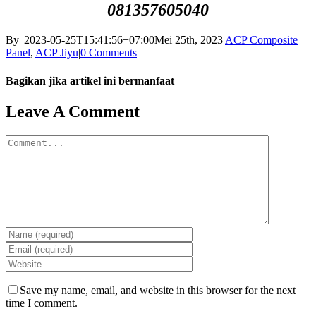
081357605040
By
|
2023-05-25T15:41:56+07:00
Mei 25th, 2023
|
ACP Composite
Panel
,
ACP Jiyu
|
0 Comments
Bagikan jika artikel ini bermanfaat
Facebook
Twitter
Reddit
LinkedIn
WhatsApp
Tumblr
Pinterest
Vk
Email
Leave A Comment
Comment
Save my name, email, and website in this browser for the next
time I comment.