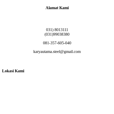
Alamat Kami
Griya Candramas Blok FA-2, Betro, Pepe,
Kabupaten Sidoarjo, Jawa Timur 61253
031) 8013111
(031)99038380
081-357-605-040
karyautama.steel@gmail.com
Lokasi Kami