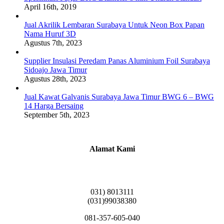
April 16th, 2019
Jual Akrilik Lembaran Surabaya Untuk Neon Box Papan
Nama Huruf 3D
Agustus 7th, 2023
Supplier Insulasi Peredam Panas Aluminium Foil Surabaya
Sidoajo Jawa Timur
Agustus 28th, 2023
Jual Kawat Galvanis Surabaya Jawa Timur BWG 6 – BWG
14 Harga Bersaing
September 5th, 2023
Alamat Kami
Griya Candramas Blok FA-2, Betro, Pepe,
Kabupaten Sidoarjo, Jawa Timur 61253
031) 8013111
(031)99038380
081-357-605-040