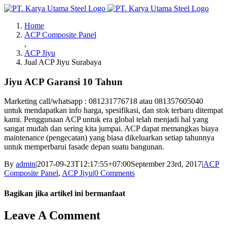
Skip
to
Home
content
ACP Composite Panel
,
ACP Jiyu
Jual ACP Jiyu Surabaya
Jiyu ACP Garansi 10 Tahun
Marketing call/whatsapp : 081231776718 atau 081357605040
untuk mendapatkan info harga, spesifikasi, dan stok terbaru ditempat
kami. Penggunaan ACP untuk era global telah menjadi hal yang
sangat mudah dan sering kita jumpai. ACP dapat memangkas biaya
maintenance (pengecatan) yang biasa dikeluarkan setiap tahunnya
untuk memperbarui fasade depan suatu bangunan.
By
admin
|
2017-09-23T12:17:55+07:00
September 23rd, 2017
|
ACP
Composite Panel
,
ACP Jiyu
|
0 Comments
Bagikan jika artikel ini bermanfaat
Facebook
Twitter
Reddit
LinkedIn
WhatsApp
Tumblr
Pinterest
Vk
Email
Leave A Comment