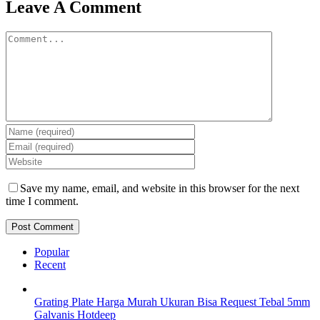
Facebook
Twitter
Reddit
LinkedIn
WhatsApp
Tumblr
Pinterest
Vk
Email
Leave A Comment
Comment
Save my name, email, and website in this browser for the next
time I comment.
Popular
Recent
Grating Plate Harga Murah Ukuran Bisa Request Tebal 5mm
Galvanis Hotdeep