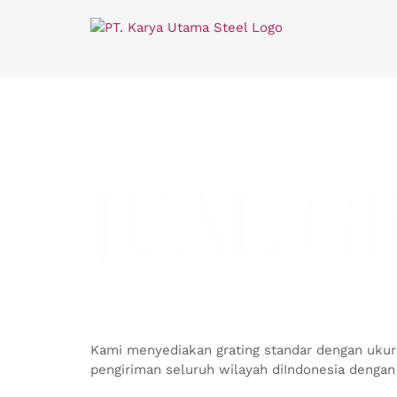
Skip
to
content
JUAL G
Kami menyediakan grating standar dengan ukur
pengiriman seluruh wilayah diIndonesia dengan