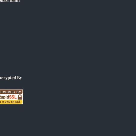
okasi Kami
ncrypted By