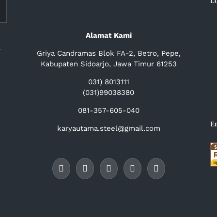
L
Alamat Kami
a
Griya Candramas Blok FA-2, Betro, Pepe,
Kabupaten Sidoarjo, Jawa Timur 61253
031) 8013111
(031)99038380
081-357-605-040
E
karyautama.steel@gmail.com