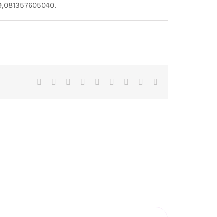
9,081357605040.
Facebook
Twitter
Reddit
LinkedIn
WhatsApp
Tumblr
Pinterest
Vk
Email