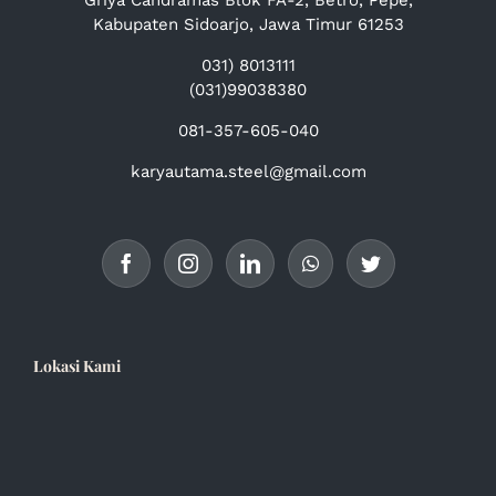
Griya Candramas Blok FA-2, Betro, Pepe,
Kabupaten Sidoarjo, Jawa Timur 61253
031) 8013111
(031)99038380
081-357-605-040
karyautama.steel@gmail.com
Lokasi Kami