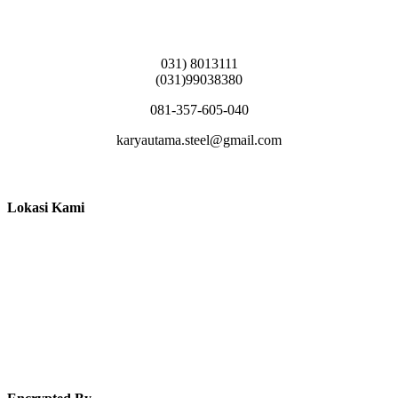
Griya Candramas Blok FA-2, Betro, Pepe,
Kabupaten Sidoarjo, Jawa Timur 61253
031) 8013111
(031)99038380
081-357-605-040
karyautama.steel@gmail.com
Lokasi Kami