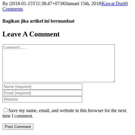
By
|
2018-01-15T11:38:47+07:00
Januari 15th, 2018
|
Kawat Duri
|
0
Comments
Bagikan jika artikel ini bermanfaat
Facebook
Twitter
Reddit
LinkedIn
WhatsApp
Tumblr
Pinterest
Vk
Email
Leave A Comment
Comment
Save my name, email, and website in this browser for the next
time I comment.