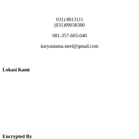
Griya Candramas Blok FA-2, Betro, Pepe,
Kabupaten Sidoarjo, Jawa Timur 61253
031) 8013111
(031)99038380
081-357-605-040
karyautama.steel@gmail.com
Lokasi Kami
Encrypted By