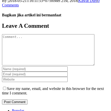
By
|
2018-05-21T16:11:53+07:00
Mei 21st, 2018
|
Kawat Duri
|
0
Comments
Bagikan jika artikel ini bermanfaat
Facebook
Twitter
Reddit
LinkedIn
WhatsApp
Tumblr
Pinterest
Vk
Email
Leave A Comment
Comment
Save my name, email, and website in this browser for the next
time I comment.
Popular