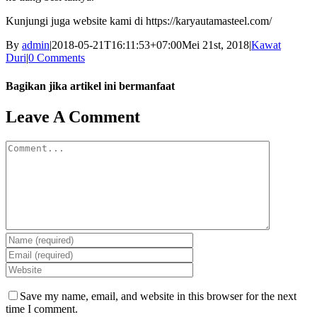
Kunjungi juga website kami di https://karyautamasteel.com/
By
admin
|
2018-05-21T16:11:53+07:00
Mei 21st, 2018
|
Kawat
Duri
|
0 Comments
Bagikan jika artikel ini bermanfaat
Facebook
Twitter
Reddit
LinkedIn
WhatsApp
Tumblr
Pinterest
Vk
Email
Leave A Comment
Comment
Save my name, email, and website in this browser for the next
time I comment.