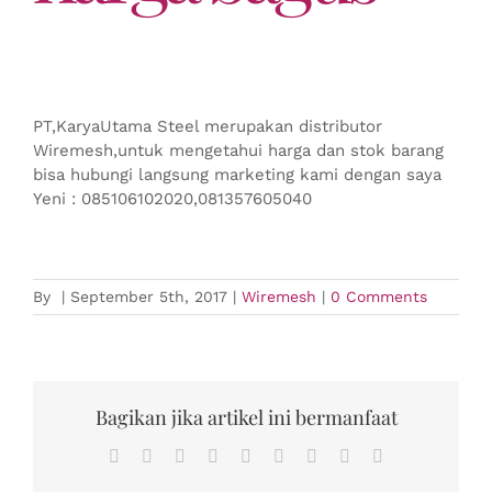
PT,KaryaUtama Steel merupakan distributor
Wiremesh,untuk mengetahui harga dan stok barang
bisa hubungi langsung marketing kami dengan saya
Yeni : 085106102020,081357605040
By
|
September 5th, 2017
|
Wiremesh
|
0 Comments
Bagikan jika artikel ini bermanfaat
Facebook
Twitter
Reddit
LinkedIn
WhatsApp
Tumblr
Pinterest
Vk
Email