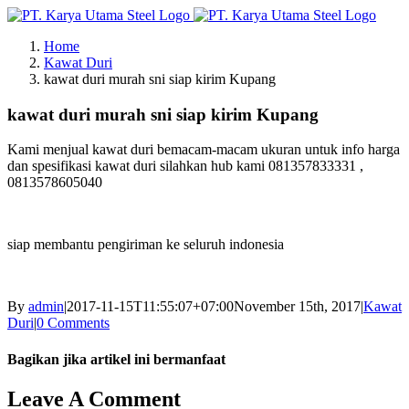
Skip
to
Home
content
Kawat Duri
kawat duri murah sni siap kirim Kupang
kawat duri murah sni siap kirim Kupang
Kami menjual kawat duri bemacam-macam ukuran untuk info harga
dan spesifikasi kawat duri silahkan hub kami 081357833331 ,
0813578605040
siap membantu pengiriman ke seluruh indonesia
By
admin
|
2017-11-15T11:55:07+07:00
November 15th, 2017
|
Kawat
Duri
|
0 Comments
Bagikan jika artikel ini bermanfaat
Facebook
Twitter
Reddit
LinkedIn
WhatsApp
Tumblr
Pinterest
Vk
Email
Leave A Comment