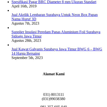
Spesifikasi Pagar BRC Diameter 8 mm Ukuran Standart
April 16th, 2019
Jual Akrilik Lembaran Surabaya Untuk Neon Box Papan
Nama Huruf 3D
Agustus 7th, 2023
Supplier Insulasi Peredam Panas Aluminium Foil Surabaya
Sidoajo Jawa Timur
Agustus 28th, 2023
Jual Kawat Galvanis Surabaya Jawa Timur BWG 6 – BWG
14 Harga Bersaing
September 5th, 2023
Alamat Kami
Griya Candramas Blok FA-2, Betro, Pepe,
Kabupaten Sidoarjo, Jawa Timur 61253
031) 8013111
(031)99038380
081-357-605-040