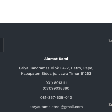
L
Alamat Kami
a
Griya Candramas Blok FA-2, Betro, Pepe,
Kabupaten Sidoarjo, Jawa Timur 61253
031) 8013111
(031)99038380
081-357-605-040
E
karyautama.steel@gmail.com