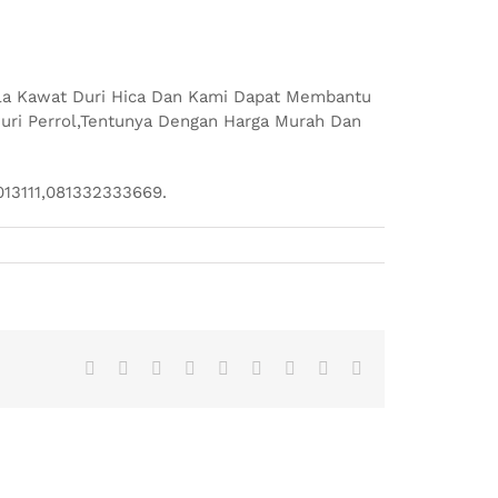
la Kawat Duri Hica Dan Kami Dapat Membantu
uri Perrol,Tentunya Dengan Harga Murah Dan
13111,081332333669.
Facebook
Twitter
Reddit
LinkedIn
WhatsApp
Tumblr
Pinterest
Vk
Email