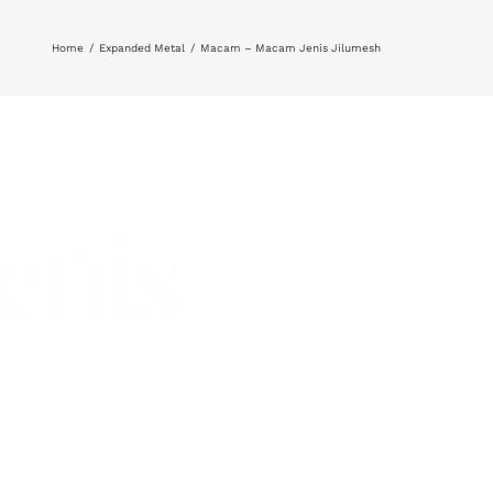
Home
Expanded Metal
Macam – Macam Jenis Jilumesh
enis