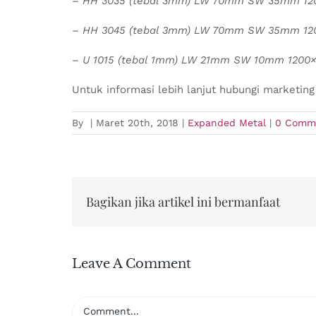
– HH 3035 (tebal 3mm) LW 70mm SW 35mm 1
– HH 3045 (tebal 3mm) LW 70mm SW 35mm 1
– U 1015 (tebal 1mm) LW 21mm SW 10mm 120
Untuk informasi lebih lanjut hubungi marketin
By
|
Maret 20th, 2018
|
Expanded Metal
|
0 Comm
Bagikan jika artikel ini bermanfaat
Leave A Comment
Comment