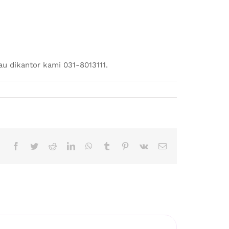
u dikantor kami 031-8013111.
Facebook
Twitter
Reddit
LinkedIn
WhatsApp
Tumblr
Pinterest
Vk
Email