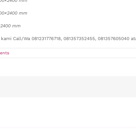
200×2400 mm
200×2400 mm
0×2400 mm
g kami Call/Wa 081231776718, 081357352455, 081357605040 ata
ents