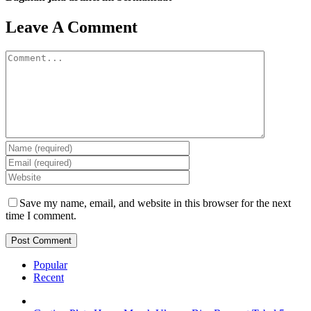
Facebook
Twitter
Reddit
LinkedIn
WhatsApp
Tumblr
Pinterest
Vk
Email
Leave A Comment
Comment
Save my name, email, and website in this browser for the next
time I comment.
Popular
Recent