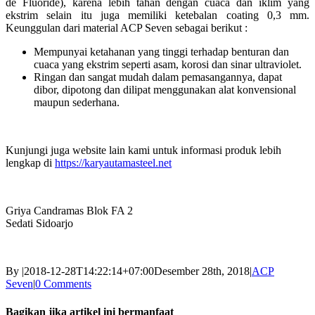
de Fluoride), karena lebih tahan dengan cuaca dan iklim yang
ekstrim selain itu juga memiliki ketebalan coating 0,3 mm.
Keunggulan dari material ACP Seven sebagai berikut :
Mempunyai ketahanan yang tinggi terhadap benturan dan
cuaca yang ekstrim seperti asam, korosi dan sinar ultraviolet.
Ringan dan sangat mudah dalam pemasangannya, dapat
dibor, dipotong dan dilipat menggunakan alat konvensional
maupun sederhana.
Kunjungi juga website lain kami untuk informasi produk lebih
lengkap di
https://karyautamasteel.net
Griya Candramas Blok FA 2
Sedati Sidoarjo
By
|
2018-12-28T14:22:14+07:00
Desember 28th, 2018
|
ACP
Seven
|
0 Comments
Bagikan jika artikel ini bermanfaat