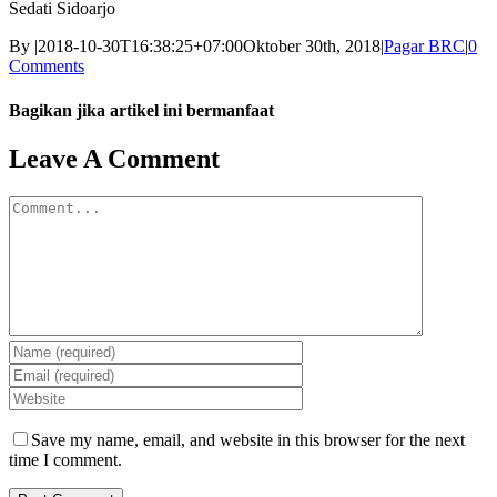
Sedati Sidoarjo
By
|
2018-10-30T16:38:25+07:00
Oktober 30th, 2018
|
Pagar BRC
|
0
Comments
Bagikan jika artikel ini bermanfaat
Facebook
Twitter
Reddit
LinkedIn
WhatsApp
Tumblr
Pinterest
Vk
Email
Leave A Comment
Comment
Save my name, email, and website in this browser for the next
time I comment.