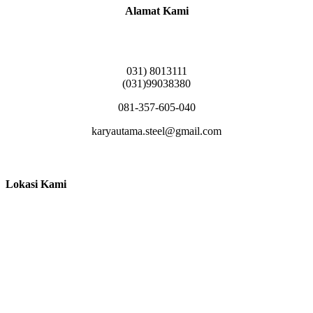
Alamat Kami
Griya Candramas Blok FA-2, Betro, Pepe,
Kabupaten Sidoarjo, Jawa Timur 61253
031) 8013111
(031)99038380
081-357-605-040
karyautama.steel@gmail.com
Lokasi Kami