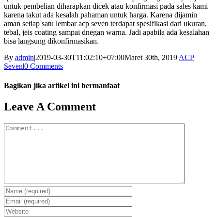
untuk pembelian diharapkan dicek atau konfirmasi pada sales kami
karena takut ada kesalah pahaman untuk harga. Karena dijamin
aman setiap satu lembar acp seven terdapat spesifikasi dari ukuran,
tebal, jeis coating sampai dnegan warna. Jadi apabila ada kesalahan
bisa langsung dikonfirmasikan.
By
admin
|
2019-03-30T11:02:10+07:00
Maret 30th, 2019
|
ACP
Seven
|
0 Comments
Bagikan jika artikel ini bermanfaat
Facebook
Twitter
Reddit
LinkedIn
WhatsApp
Tumblr
Pinterest
Vk
Email
Leave A Comment
Comment