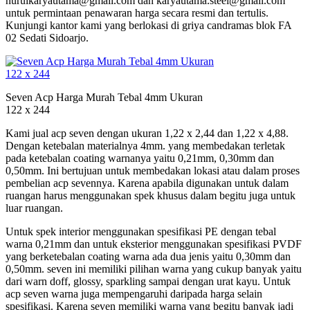
nurulkaryautama@gmail.com dan karyautama.steel@gmail.com
untuk permintaan penawaran harga secara resmi dan tertulis.
Kunjungi kantor kami yang berlokasi di griya candramas blok FA
02 Sedati Sidoarjo.
Seven Acp Harga Murah Tebal 4mm Ukuran
122 x 244
Kami jual acp seven dengan ukuran 1,22 x 2,44 dan 1,22 x 4,88.
Dengan ketebalan materialnya 4mm. yang membedakan terletak
pada ketebalan coating warnanya yaitu 0,21mm, 0,30mm dan
0,50mm. Ini bertujuan untuk membedakan lokasi atau dalam proses
pembelian acp sevennya. Karena apabila digunakan untuk dalam
ruangan harus menggunakan spek khusus dalam begitu juga untuk
luar ruangan.
Untuk spek interior menggunakan spesifikasi PE dengan tebal
warna 0,21mm dan untuk eksterior menggunakan spesifikasi PVDF
yang berketebalan coating warna ada dua jenis yaitu 0,30mm dan
0,50mm. seven ini memiliki pilihan warna yang cukup banyak yaitu
dari warn doff, glossy, sparkling sampai dengan urat kayu. Untuk
acp seven warna juga mempengaruhi daripada harga selain
spesifikasi. Karena seven memiliki warna yang begitu banyak jadi