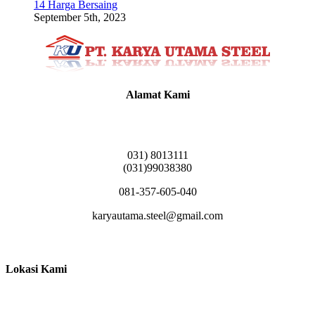
14 Harga Bersaing
September 5th, 2023
Alamat Kami
Griya Candramas Blok FA-2, Betro, Pepe,
Kabupaten Sidoarjo, Jawa Timur 61253
031) 8013111
(031)99038380
081-357-605-040
karyautama.steel@gmail.com
Lokasi Kami